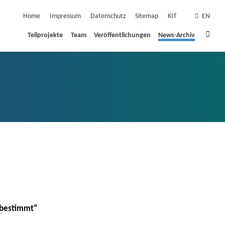
Navigation überspringen
Home
Impressum
Datenschutz
Sitemap
KIT
EN
Star
Teilprojekte
Team
Veröffentlichungen
News-Archiv
 bestimmt“